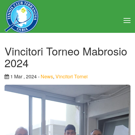
Home
Vincitori Torneo Mabrosio
Club
2024
Consiglio Direttivo
1 Mar , 2024 -
News
,
Vincitori Tornei
Regolamento
Statuto
Attività
Struttura