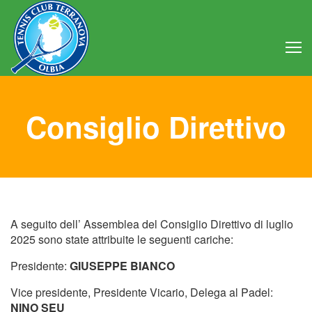
Home
Consiglio Direttivo
Club
Consiglio Direttivo
Regolamento
A seguito dell’ Assemblea del Consiglio Direttivo di luglio
Statuto
2025 sono state attribuite le seguenti cariche:
Attività
Presidente:
GIUSEPPE BIANCO
Vice presidente, Presidente Vicario, Delega al Padel:
Struttura
NINO SEU