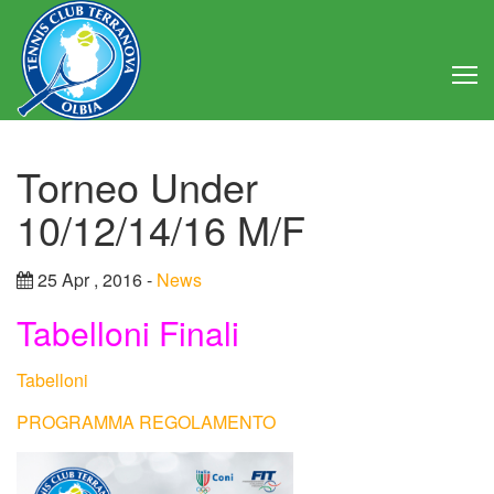
Home
Torneo Under
Club
10/12/14/16 M/F
Consiglio Direttivo
25 Apr , 2016 -
News
Regolamento
Tabelloni Finali
Statuto
Tabelloni
Attività
PROGRAMMA REGOLAMENTO
Struttura