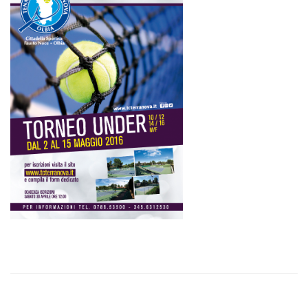
Tornei
Wheelchair
News
Rassegna Stampa
Contatti