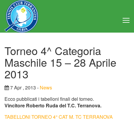
Home
Torneo 4^ Categoria
Club
Maschile 15 – 28 Aprile
Consiglio Direttivo
2013
Regolamento
7 Apr , 2013 -
News
Statuto
Ecco pubblicati i tabelloni finali del torneo.
Vincitore Roberto Ruda del T.C. Terranova.
Attività
TABELLONI TORNEO 4° CAT M. TC TERRANOVA
Struttura