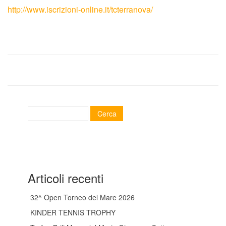
http://www.iscrizioni-online.it/tcterranova/
Tornei
Wheelchair
News
Rassegna Stampa
Contatti
Articoli recenti
32^ Open Torneo del Mare 2026
KINDER TENNIS TROPHY