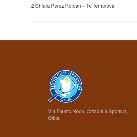
2 Chiara Perez Roldan – Tc Terranova
Via Fausto Noce, Cittadella Sportiva,
Olbia