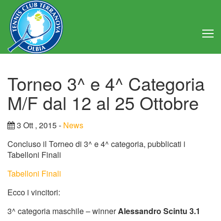
Home
Torneo 3^ e 4^ Categoria
Club
M/F dal 12 al 25 Ottobre
Consiglio Direttivo
3 Ott , 2015 -
News
Regolamento
Concluso il Torneo di 3^ e 4^ categoria, pubblicati i
Tabelloni Finali
Statuto
Tabelloni Finali
Attività
Ecco i vincitori:
Struttura
3^ categoria maschile – winner
Alessandro Scintu 3.1