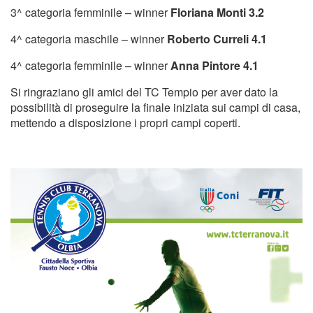
3^ categoria femminile – winner
Floriana Monti 3.2
Tornei
4^ categoria maschile – winner
Roberto Curreli 4.1
Wheelchair
4^ categoria femminile – winner
Anna Pintore 4.1
News
Si ringraziano gli amici del TC Tempio per aver dato la
possibilità di proseguire la finale iniziata sui campi di casa,
Rassegna Stampa
mettendo a disposizione i propri campi coperti.
Contatti