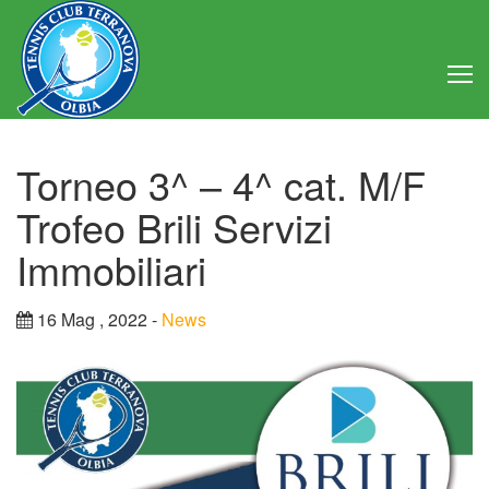
Home
Torneo 3^ – 4^ cat. M/F
Club
Trofeo Brili Servizi
Consiglio Direttivo
Immobiliari
Regolamento
16 Mag , 2022 -
News
Statuto
Attività
Struttura