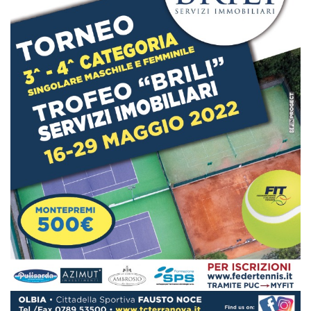
Tornei
Wheelchair
News
Rassegna Stampa
Contatti