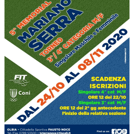
Tornei
Wheelchair
News
Rassegna Stampa
Contatti