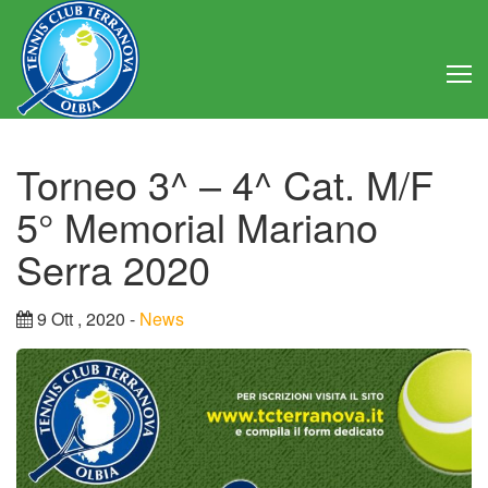
Home
Torneo 3^ – 4^ Cat. M/F
Club
5° Memorial Mariano
Consiglio Direttivo
Serra 2020
Regolamento
9 Ott , 2020 -
News
Statuto
Attività
Struttura