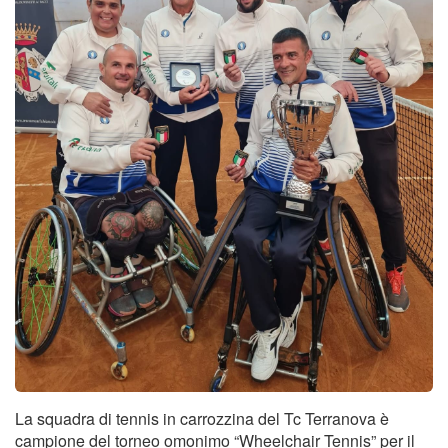
Tornei
Wheelchair
News
Rassegna Stampa
Contatti
La squadra di tennis in carrozzina del Tc Terranova è
campione del torneo omonimo “Wheelchair Tennis” per il