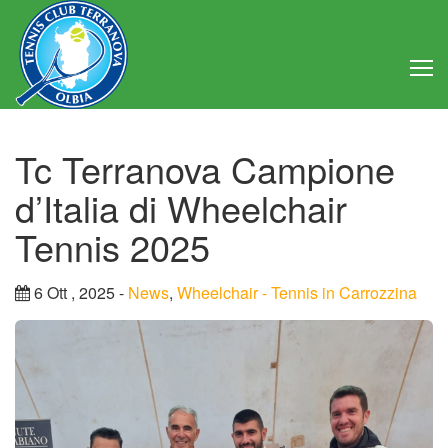
Home
Tc Terranova Campione
Club
d’Italia di Wheelchair
Consiglio Direttivo
Tennis 2025
Regolamento
6 Ott , 2025 -
News
,
Wheelchair - Tennis in Carrozzina
Statuto
Attività
Struttura