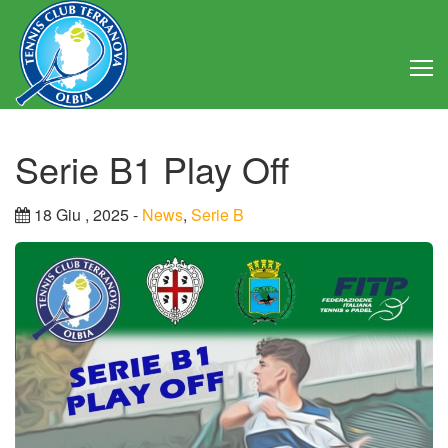
Home
Serie B1 Play Off
Club
18 Giu , 2025 -
News
,
Serie B
Consiglio Direttivo
Regolamento
Statuto
Attività
Struttura