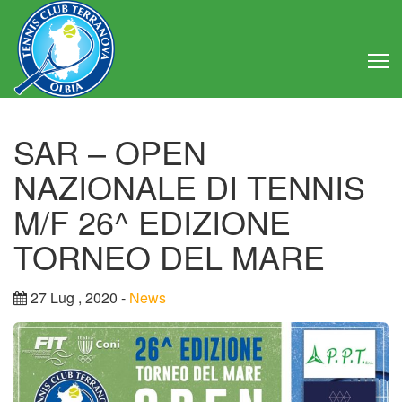
Home
SAR – OPEN
Club
NAZIONALE DI TENNIS
Consiglio Direttivo
M/F 26^ EDIZIONE
TORNEO DEL MARE
Regolamento
Statuto
27 Lug , 2020 -
News
Attività
Struttura