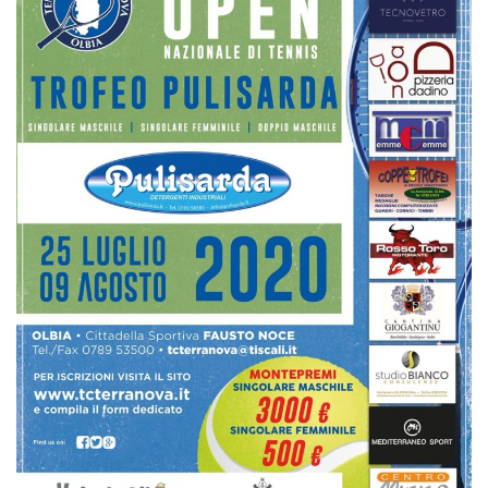
Tornei
Wheelchair
News
Rassegna Stampa
Contatti