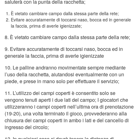
saluterà con la punta della racchetta;
È vietato cambiare campo dalla stessa parte della rete;
Evitare accuratamente di toccarsi naso, bocca ed in generale
la faccia, prima di averle igienizzate;
8. È vietato cambiare campo dalla stessa parte della rete;
9. Evitare accuratamente di toccarsi naso, bocca ed in
generale la faccia, prima di averle igienizzate
10. Le palline andranno movimentate sempre mediante
l’uso della racchetta, aiutandosi eventualmente con un
piede, e prese in mano solo per effettuare il servizio;
11. L’utilizzo dei campi coperti è consentito solo se
vengono tenuti aperti i due lati del campo; I giocatori che
utilizzeranno i campi coperti nell’ultima ora di prenotazione
(19-20), una volta terminato il gioco, provvederanno alla
chiusura dei campi coperti in ambo i lati e del cancello di
ingresso del circolo;
12. In qualsiasi caso si dovrà tenere la distanza di