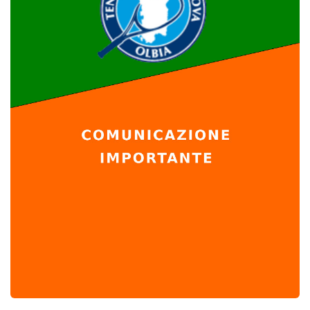
Tornei
Wheelchair
News
Rassegna Stampa
Contatti