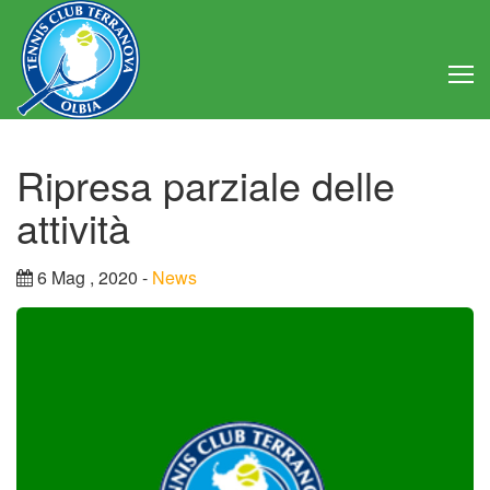
Home
Ripresa parziale delle
Club
attività
Consiglio Direttivo
6 Mag , 2020 -
News
Regolamento
Statuto
Attività
Struttura