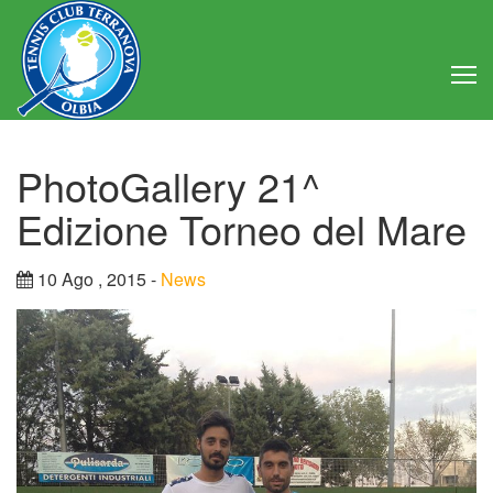
Home
PhotoGallery 21^
Club
Edizione Torneo del Mare
Consiglio Direttivo
10 Ago , 2015 -
News
Regolamento
Statuto
Attività
Struttura