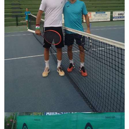
Tornei
Wheelchair
News
Rassegna Stampa
Contatti