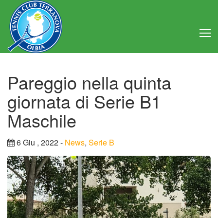
Home
Pareggio nella quinta
Club
giornata di Serie B1
Consiglio Direttivo
Maschile
Regolamento
6 Giu , 2022 -
News
,
Serie B
Statuto
Attività
Struttura