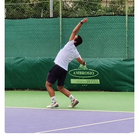
Tornei
Wheelchair
News
Rassegna Stampa
Contatti