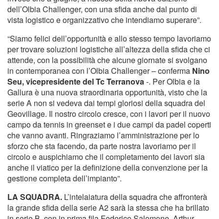
dell’Olbia Challenger, con una sfida anche dal punto di
vista logistico e organizzativo che intendiamo superare”.
“Siamo felici dell’opportunità e allo stesso tempo lavoriamo
per trovare soluzioni logistiche all’altezza della sfida che ci
attende, con la possibilità che alcune giornate si svolgano
in contemporanea con l’Olbia Challenger – conferma
Nino
Seu, vicepresidente del Tc Terranova
-. Per Olbia e la
Gallura è una nuova straordinaria opportunità, visto che la
serie A non si vedeva dai tempi gloriosi della squadra del
Geovillage. Il nostro circolo cresce, con i lavori per il nuovo
campo da tennis in greenset e i due campi da padel coperti
che vanno avanti. Ringraziamo l’amministrazione per lo
sforzo che sta facendo, da parte nostra lavoriamo per il
circolo e auspichiamo che il completamento dei lavori sia
anche il viatico per la definizione della convenzione per la
gestione completa dell’impianto”.
LA SQUADRA.
L’intelaiatura della squadra che affronterà
la grande sfida della serie A2 sarà la stessa che ha brillato
in serie B, con in prima fila Federico Salomone, Arthur