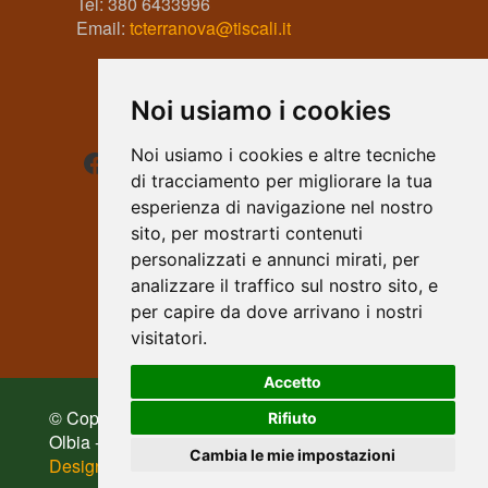
Tel: 380 6433996
Email:
tcterranova@tiscali.it
Noi usiamo i cookies
Facebook
Instagram
WhatsApp
Noi usiamo i cookies e altre tecniche
di tracciamento per migliorare la tua
esperienza di navigazione nel nostro
sito, per mostrarti contenuti
personalizzati e annunci mirati, per
analizzare il traffico sul nostro sito, e
per capire da dove arrivano i nostri
visitatori.
Accetto
© Copyright 2026 - A.S.D. Tennis Club Terranova
Rifiuto
Olbia - C.F. 91005860902 - P.Iva 01635500901 |
Cambia le mie impostazioni
Design by HicWeb