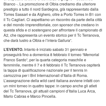
Bianco -. La promozione di Olbia crediamo dia ulteriore
prestigio a tutto il nord Sardegna, già rappresentato dalla
Torres Sassari e da Alghero, oltre a Porto Torres in B1 con
il Tc Cagliari. Ci aspettiamo un riscontro da parte della città
e del mondo imprenditoriale, con sponsor che credano in
questa sfida e ci sostengano per affrontare il campionato di
A2, che rappresenta un evento storico per il Tc Terranova,
che darà lustro a Olbia e l’intera Gallura”.
L’EVENTO.
Intanto è iniziato sabato 31 gennaio e
proseguirà fino a domenica 8 febbraio il torneo “Memorial
Franco Sardo”, per la quarta categoria maschile e
femminile, mentre il 7 e 8 febbraio il Tc Terranova ospiterà
la tappa di qualificazione nazionale per il tennis in
carrozzina per i Bnl Internazionali d’Italia di Roma.
L’assegnazione della wild card italiana avviene infatti con
un mini torneo in quattro tappe: in campo anche gli atleti
del Tc Terranova, gli attuali campioni d’Italia Luca Arca,
Mario Cabras e Marco Pincella.