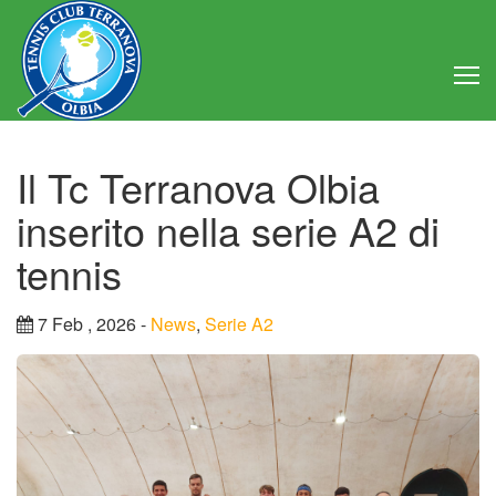
Home
Il Tc Terranova Olbia
Club
inserito nella serie A2 di
Consiglio Direttivo
tennis
Regolamento
7 Feb , 2026 -
News
,
Serie A2
Statuto
Attività
Struttura