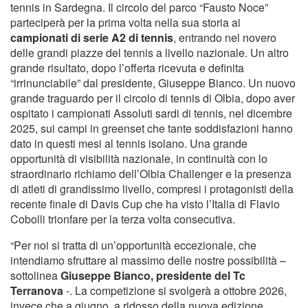
tennis in Sardegna. Il circolo del parco “Fausto Noce”
parteciperà per la prima volta nella sua storia ai
campionati di serie A2 di tennis
, entrando nel novero
delle grandi piazze del tennis a livello nazionale. Un altro
grande risultato, dopo l’offerta ricevuta e definita
“irrinunciabile” dal presidente, Giuseppe Bianco. Un nuovo
grande traguardo per il circolo di tennis di Olbia, dopo aver
ospitato i campionati Assoluti sardi di tennis, nel dicembre
2025, sui campi in greenset che tante soddisfazioni hanno
dato in questi mesi al tennis isolano. Una grande
opportunità di visibilità nazionale, in continuità con lo
straordinario richiamo dell’Olbia Challenger e la presenza
di atleti di grandissimo livello, compresi i protagonisti della
recente finale di Davis Cup che ha visto l’Italia di Flavio
Cobolli trionfare per la terza volta consecutiva.
“Per noi si tratta di un’opportunità eccezionale, che
intendiamo sfruttare al massimo delle nostre possibilità –
sottolinea
Giuseppe Bianco, presidente del Tc
Terranova
-. La competizione si svolgerà a ottobre 2026,
invece che a giugno, a ridosso della nuova edizione