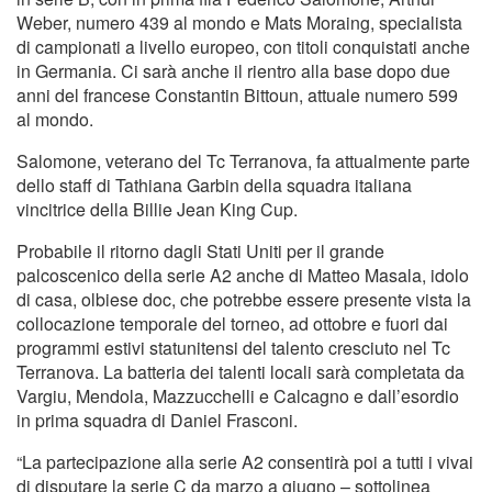
Weber, numero 439 al mondo e Mats Moraing, specialista
di campionati a livello europeo, con titoli conquistati anche
in Germania. Ci sarà anche il rientro alla base dopo due
anni del francese Constantin Bittoun, attuale numero 599
al mondo.
Salomone, veterano del Tc Terranova, fa attualmente parte
dello staff di Tathiana Garbin della squadra italiana
vincitrice della Billie Jean King Cup.
Probabile il ritorno dagli Stati Uniti per il grande
palcoscenico della serie A2 anche di Matteo Masala, idolo
di casa, olbiese doc, che potrebbe essere presente vista la
collocazione temporale del torneo, ad ottobre e fuori dai
programmi estivi statunitensi del talento cresciuto nel Tc
Terranova. La batteria dei talenti locali sarà completata da
Vargiu, Mendola, Mazzucchelli e Calcagno e dall’esordio
in prima squadra di Daniel Frasconi.
“La partecipazione alla serie A2 consentirà poi a tutti i vivai
di disputare la serie C da marzo a giugno – sottolinea