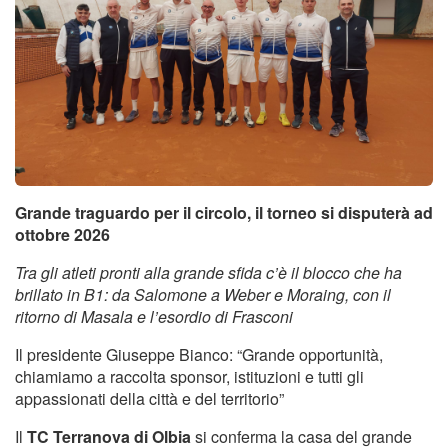
Tornei
Wheelchair
News
Rassegna Stampa
Grande traguardo per il circolo, il torneo si disputerà ad
Contatti
ottobre 2026
Tra gli atleti pronti alla grande sfida c’è il blocco che ha
brillato in B1: da Salomone a Weber e Moraing, con il
ritorno di Masala e l’esordio di Frasconi
Il presidente Giuseppe Bianco: “Grande opportunità,
chiamiamo a raccolta sponsor, istituzioni e tutti gli
appassionati della città e del territorio”
Il
TC Terranova di Olbia
si conferma la casa del grande