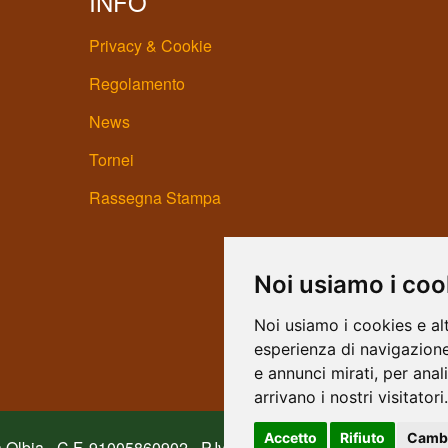
INFO
Privacy & Cookie
Regolamento
News
Tornei
Rassegna Stampa
Noi usiamo i coo
Noi usiamo i cookies e al
esperienza di navigazione
e annunci mirati, per anal
arrivano i nostri visitatori.
Accetto
Rifiuto
Cambi
a Olbia - C.F. 91005860902 - P.Iva 01635500901 |
Design by H