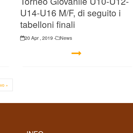
Torneo Giovanile U10-U12-
U14-U16 M/F, di seguito i
tabelloni finali
20 Apr , 2019 -
News
vo »