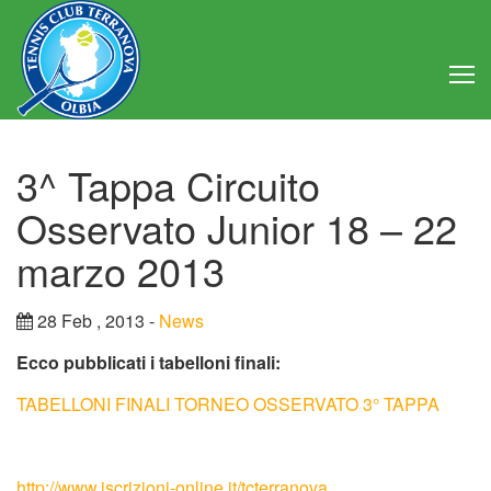
Home
3^ Tappa Circuito
Club
Osservato Junior 18 – 22
Consiglio Direttivo
marzo 2013
Regolamento
28 Feb , 2013 -
News
Statuto
Ecco pubblicati i tabelloni finali:
TABELLONI FINALI TORNEO OSSERVATO 3° TAPPA
Attività
Struttura
http://www.iscrizioni-online.it/tcterranova