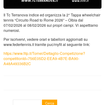
Il Tc Terranova indice ed organizza la 2° Tappa wheelchair
tennis “Circuito Road to Rome 2026” – Olbia dal
07/02/2026 al 08/02/2026 sui propri campi. Vi aspettiamo
numerosi.
Per iscrivervi, vedere orari e tabelloni aggiornati su
www.federtennis.it tramite puc/myfit al seguente link:
https://www.fitp.it/Tornei/Dettaglio-Competizione?
competitionId=756E05D2-EEA9-4B7E-BA90-
A48A49336B2C