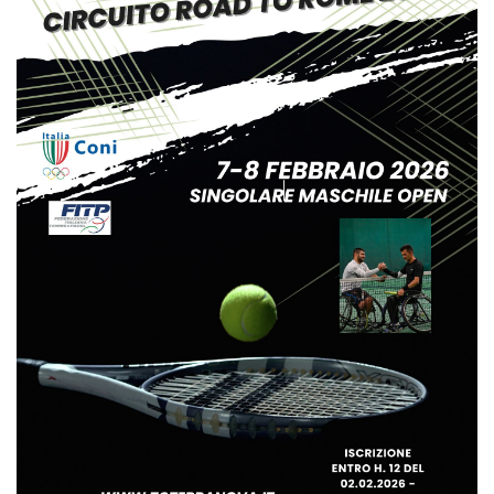
Tornei
Wheelchair
News
Rassegna Stampa
Contatti