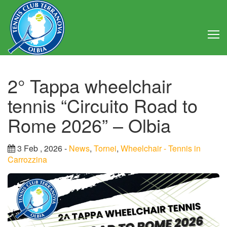
Home
2° Tappa wheelchair
Club
tennis “Circuito Road to
Consiglio Direttivo
Rome 2026” – Olbia
Regolamento
3 Feb , 2026 -
News
,
Tornei
,
Wheelchair - Tennis in
Carrozzina
Statuto
Attività
Struttura