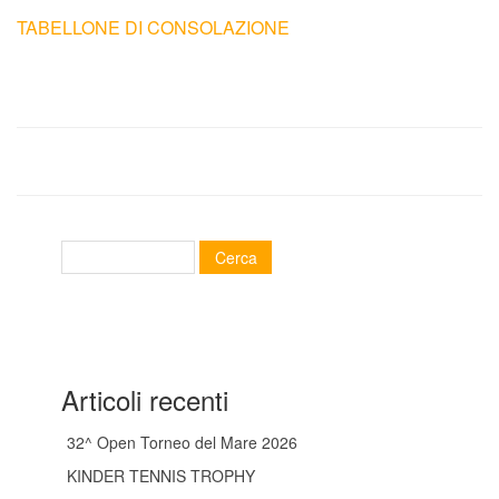
Tornei
TABELLONE DI CONSOLAZIONE
Wheelchair
News
Rassegna Stampa
Contatti
Articoli recenti
32^ Open Torneo del Mare 2026
KINDER TENNIS TROPHY