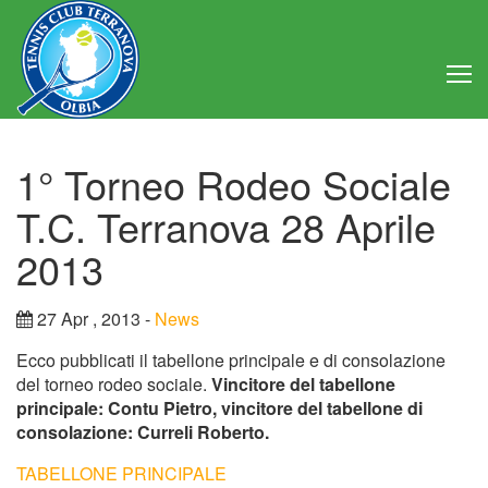
Home
1° Torneo Rodeo Sociale
Club
T.C. Terranova 28 Aprile
Consiglio Direttivo
2013
Regolamento
27 Apr , 2013 -
News
Statuto
Ecco pubblicati il tabellone principale e di consolazione
del torneo rodeo sociale.
Vincitore del tabellone
principale: Contu Pietro, vincitore del tabellone di
Attività
consolazione: Curreli Roberto.
Struttura
TABELLONE PRINCIPALE